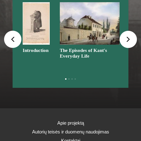
Introduction
The Episodes of Kant's 
The W
Everyday Life
of Ka
Apie projektą
Autorių teisės ir duomenų naudojimas
Kontaktai