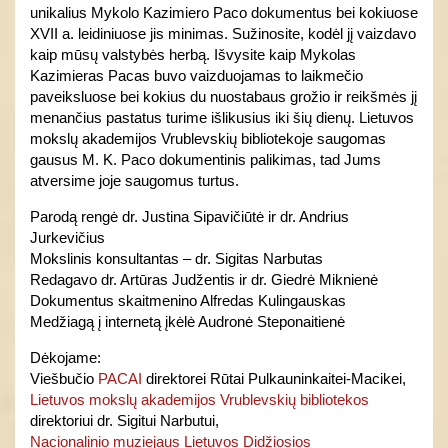
unikalius Mykolo Kazimiero Paco dokumentus bei kokiuose
XVII a. leidiniuose jis minimas. Sužinosite, kodėl jį vaizdavo
kaip mūsų valstybės herbą. Išvysite kaip Mykolas
Kazimieras Pacas buvo vaizduojamas to laikmečio
paveiksluose bei kokius du nuostabaus grožio ir reikšmės jį
menančius pastatus turime išlikusius iki šių dienų. Lietuvos
mokslų akademijos Vrublevskių bibliotekoje saugomas
gausus M. K. Paco dokumentinis palikimas, tad Jums
atversime joje saugomus turtus.
Parodą rengė dr. Justina Sipavičiūtė ir dr. Andrius
Jurkevičius
Mokslinis konsultantas – dr. Sigitas Narbutas
Redagavo dr. Artūras Judžentis ir dr. Giedrė Miknienė
Dokumentus skaitmenino Alfredas Kulingauskas
Medžiagą į internetą įkėlė Audronė Steponaitienė
Dėkojame:
Viešbučio
PACAI
direktorei Rūtai Pulkauninkaitei-Macikei,
Lietuvos mokslų akademijos Vrublevskių bibliotekos
direktoriui dr. Sigitui Narbutui,
Nacionalinio muziejaus Lietuvos Didžiosios