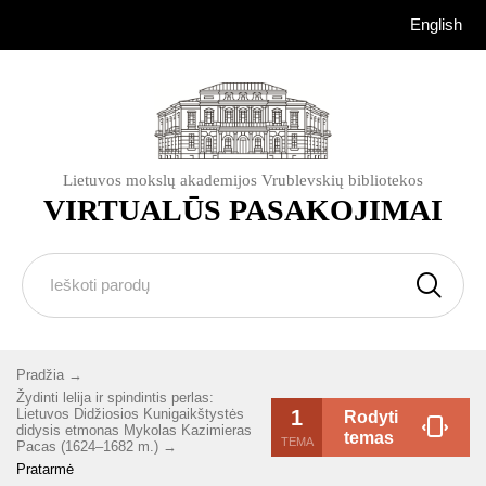
English
Lietuvos mokslų akademijos Vrublevskių bibliotekos
VIRTUALŪS PASAKOJIMAI
Pradžia
Žydinti lelija ir spindintis perlas:
Lietuvos Didžiosios Kunigaikštystės
1
Rodyti
didysis etmonas Mykolas Kazimieras
temas
TEMA
Pacas (1624–1682 m.)
Pratarmė