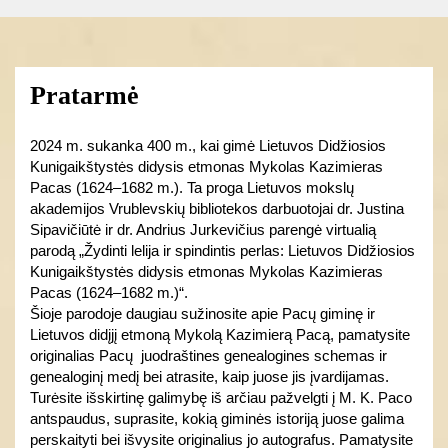
Pratarmė
2024 m. sukanka 400 m., kai gimė Lietuvos Didžiosios
Kunigaikštystės didysis etmonas Mykolas Kazimieras
Pacas (1624–1682 m.). Ta proga Lietuvos mokslų
akademijos Vrublevskių bibliotekos darbuotojai dr. Justina
Sipavičiūtė ir dr. Andrius Jurkevičius parengė virtualią
parodą „Žydinti lelija ir spindintis perlas: Lietuvos Didžiosios
Kunigaikštystės didysis etmonas Mykolas Kazimieras
Pacas (1624–1682 m.)“.
Šioje parodoje daugiau sužinosite apie Pacų giminę ir
Lietuvos didįjį etmoną Mykolą Kazimierą Pacą, pamatysite
originalias Pacų juodraštines genealogines schemas ir
genealoginį medį bei atrasite, kaip juose jis įvardijamas.
Turėsite išskirtinę galimybę iš arčiau pažvelgti į M. K. Paco
antspaudus, suprasite, kokią giminės istoriją juose galima
perskaityti bei išvysite originalius jo autografus. Pamatysite